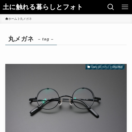
土に触れる暮らしとフォト
ホーム
丸メガネ
丸メガネ
– tag –
Diary [日々のこと(雑記帳)]