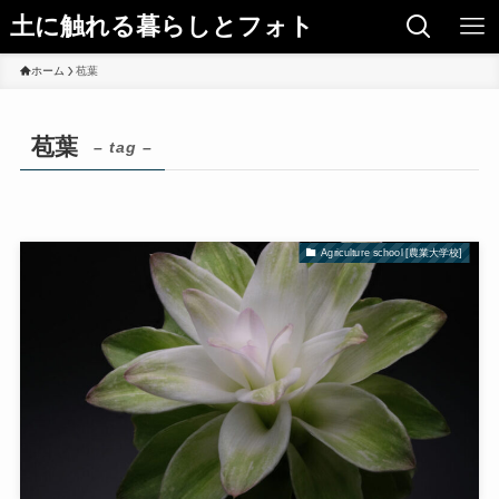
土に触れる暮らしとフォト
ホーム
苞葉
苞葉
– tag –
Agriculture school [農業大学校]